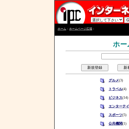
ホーム
：
ホームページ広場
：
ホー
グルメ
(3)
トラベル
(4)
ビジネス
(14)
エンターテ
スポーツ
(5)
公共機関
(1)